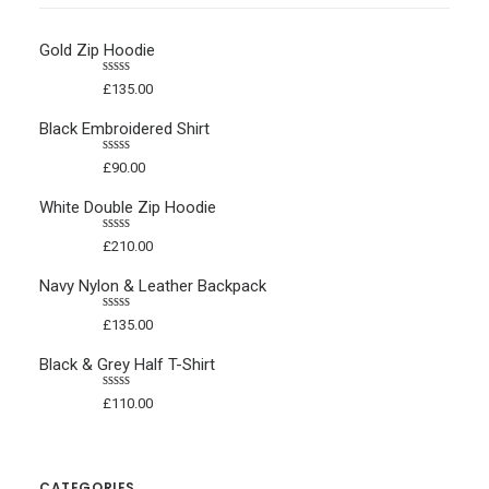
Gold Zip Hoodie
Bewertet
£
135.00
mit
4.50
von 5
Black Embroidered Shirt
Bewertet
£
90.00
mit
4.50
von 5
White Double Zip Hoodie
Bewertet
£
210.00
mit
4.50
von 5
Navy Nylon & Leather Backpack
Bewertet
£
135.00
mit
4.50
von 5
Black & Grey Half T-Shirt
Bewertet
£
110.00
mit
4.50
von 5
CATEGORIES