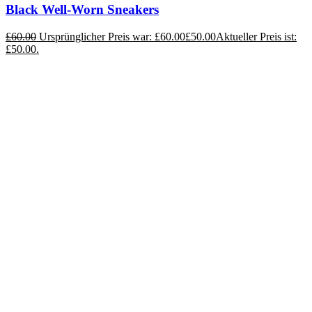
Black Well-Worn Sneakers
£
60.00
Ursprünglicher Preis war: £60.00
£
50.00
Aktueller Preis ist:
£50.00.