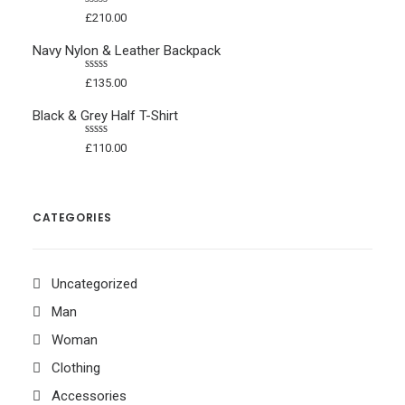
Bewertet
£
210.00
mit
4.50
von 5
Navy Nylon & Leather Backpack
Bewertet
£
135.00
mit
4.50
von 5
Black & Grey Half T-Shirt
Bewertet
£
110.00
mit
4.50
von 5
CATEGORIES
Uncategorized
Man
Woman
Clothing
Accessories