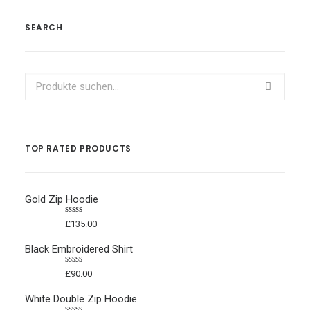
SEARCH
Suche
nach:
TOP RATED PRODUCTS
Gold Zip Hoodie
Bewertet
£
135.00
mit
4.50
von 5
Black Embroidered Shirt
Bewertet
£
90.00
mit
4.50
von 5
White Double Zip Hoodie